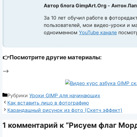
Автор блога GimpArt.Org - Антон Ла
За 10 лет обучил работе в фоторедак
пользователей, мои видео-уроки и м
одноименном
YouTube канале
посмот
👉Посмотрите другие материалы:
-->
Рубрики
Уроки GIMP для начинающих
Как вставить лицо в фотографию
Карандашный рисунок из фото (Скетч эффект)
1 комментарий к “Рисуем флаг Мор