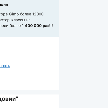
пшин
торе Gimp более 12000
астер-классы на
рели более
1 400 000 раз!!!
довии”