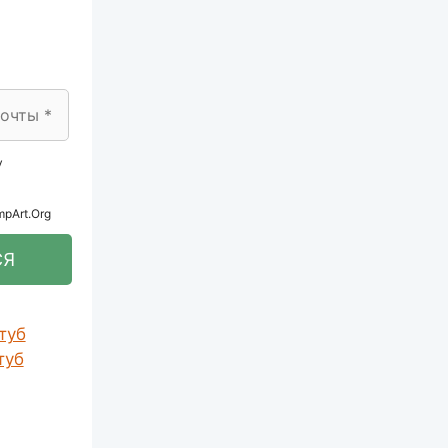
у
mpArt.Org