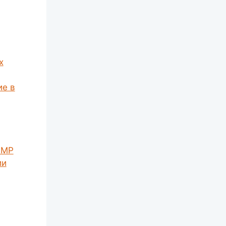
х
ие в
IMP
ии