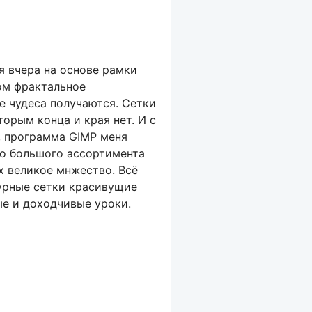
 я вчера на основе рамки
ом фрактальное
ие чудеса получаются. Сетки
орым конца и края нет. И с
, программа GIMP меня
го большого ассортимента
их великое мнжество. Всё
журные сетки красивущие
ые и доходчивые уроки.